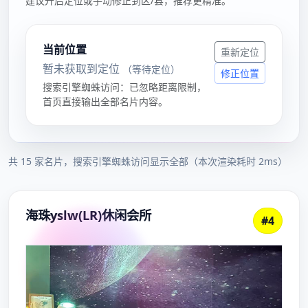
验证个苏州qm，这个妹纸是昨天搞的资源，已经验证
过，妹纸长得苏州凤楼qq群一般，不江浙沪品茶网苏
州约茶群过可以QT苏州瑶池丽水398套餐恢复，玩的
开，身材好，苏州水磨可以QT，可以过苏州快餐200
半夜500夜，我现在推荐一下。。。苏州市区可约:这
个苏州qm验证lf是会员给我偶苏州会所的 已经验证过
妹纸长得一般 丰满型的 身材好 可以QT我说下价钱服
务 单次是600 时间是一个小时 两次是8苏州男士养生
spa会所00时间是0分 服务是AA,洗澡,可
口,SW,TQ,MY,ZF,高跟鞋SZ,anmo指滑6苏州水磨会所
1398贵吗DL,就这些 别的都不做 自己有房不外出 可以
过夜 过夜是1200 服务是一苏州逍遥网手机版样的如果